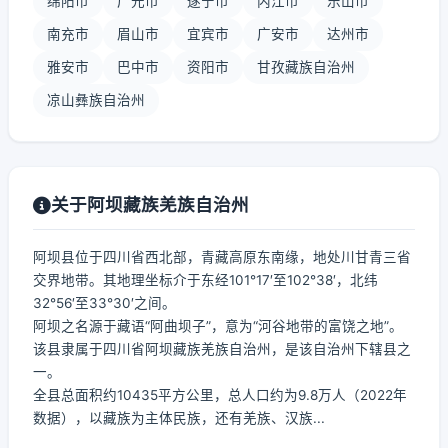
绵阳市
广元市
遂宁市
内江市
乐山市
南充市
眉山市
宜宾市
广安市
达州市
雅安市
巴中市
资阳市
甘孜藏族自治州
凉山彝族自治州
关于阿坝藏族羌族自治州
阿坝县位于四川省西北部，青藏高原东南缘，地处川甘青三省
交界地带。其地理坐标介于东经101°17′至102°38′，北纬
32°56′至33°30′之间。
阿坝之名源于藏语“阿曲坝子”，意为“河谷地带的富饶之地”。
该县隶属于四川省阿坝藏族羌族自治州，是该自治州下辖县之
一。
全县总面积约10435平方公里，总人口约为9.8万人（2022年
数据），以藏族为主体民族，还有羌族、汉族...