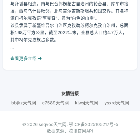
与拜城县相连，南与巴音郭楞蒙古自治州的轮台县、库车市接
壤，西与乌什县毗邻，北与吉尔吉斯斯坦共和国交界。其名称
源自柯尔克孜语“阿克奇”，意为“白色的山崖”。
该县隶属于新疆维吾尔自治区克孜勒苏柯尔克孜自治州，总面
积1.68万平方公里，截至2022年末，全县总人口约4.7万人，
其中柯尔克孜族占多数。
...
查看更多介绍
友情链接
bbjkz天气网
c7589天气网
kjwsj天气网
ysxrd天气网
© 2026 seqvoo天气网.
鄂ICP备2025105217号-5
数据来源：腾讯官网API