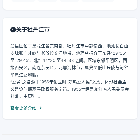
关于牡丹江市
爱民区位于黑龙江省东南部，牡丹江市中部偏西，地处长白山
支脉张广才岭与老爷岭交汇地带，地理坐标介于东经129°35′
至129°45′、北纬44°30′至44°38′之间。区域东邻阳明区，西
接西安区，南连东安区，北靠海林市，属典型低山丘陵与河谷
平原过渡地貌。
“爱民”之名源于1956年设立时取“热爱人民”之意，体现社会主
义建设时期基层政权服务宗旨。1956年经黑龙江省人民委员会
批准，由原牡...
查看更多介绍