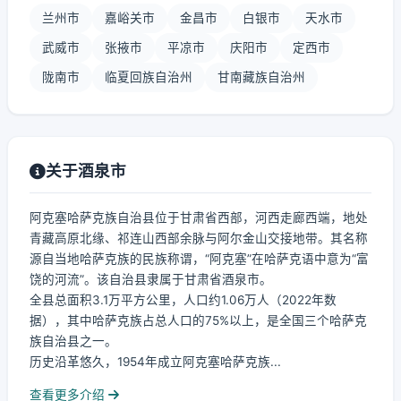
兰州市
嘉峪关市
金昌市
白银市
天水市
武威市
张掖市
平凉市
庆阳市
定西市
陇南市
临夏回族自治州
甘南藏族自治州
关于酒泉市
阿克塞哈萨克族自治县位于甘肃省西部，河西走廊西端，地处
青藏高原北缘、祁连山西部余脉与阿尔金山交接地带。其名称
源自当地哈萨克族的民族称谓，“阿克塞”在哈萨克语中意为“富
饶的河流”。该自治县隶属于甘肃省酒泉市。
全县总面积3.1万平方公里，人口约1.06万人（2022年数
据），其中哈萨克族占总人口的75%以上，是全国三个哈萨克
族自治县之一。
历史沿革悠久，1954年成立阿克塞哈萨克族...
查看更多介绍