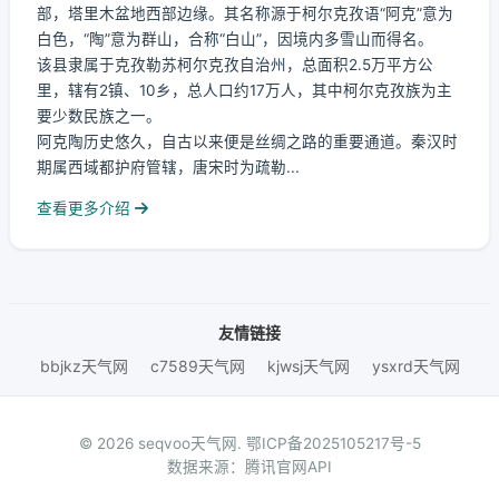
部，塔里木盆地西部边缘。其名称源于柯尔克孜语“阿克”意为
白色，“陶”意为群山，合称“白山”，因境内多雪山而得名。
该县隶属于克孜勒苏柯尔克孜自治州，总面积2.5万平方公
里，辖有2镇、10乡，总人口约17万人，其中柯尔克孜族为主
要少数民族之一。
阿克陶历史悠久，自古以来便是丝绸之路的重要通道。秦汉时
期属西域都护府管辖，唐宋时为疏勒...
查看更多介绍
友情链接
bbjkz天气网
c7589天气网
kjwsj天气网
ysxrd天气网
© 2026 seqvoo天气网.
鄂ICP备2025105217号-5
数据来源：腾讯官网API