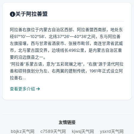
关于阿拉善盟
阿拉善右旗位于内蒙古自治区西部、阿拉善盟西南部，地处东
经97°10′—102°58′、北纬37°26′—40°36′之间，东与阿拉善
左旗接壤，西与甘肃省酒泉市、张掖市毗邻，南连甘肃省武威
市，北与蒙古国交界，边境线长496公里，是内蒙古自治区重
要的沿边旗县之一。
“阿拉善”系蒙古语，意为“五彩斑斓之地”，“右旗”源于清代阿拉
善和硕特旗划分为左、右两翼的建制传统，1961年正式设立阿
拉善右...
查看更多介绍
友情链接
bbjkz天气网
c7589天气网
kjwsj天气网
ysxrd天气网