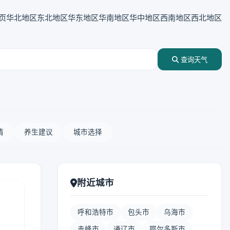
页
华北地区
东北地区
华东地区
华南地区
华中地区
西南地区
西北地区
查询天气
情
养生建议
城市选择
附近城市
呼和浩特市
包头市
乌海市
赤峰市
通辽市
鄂尔多斯市