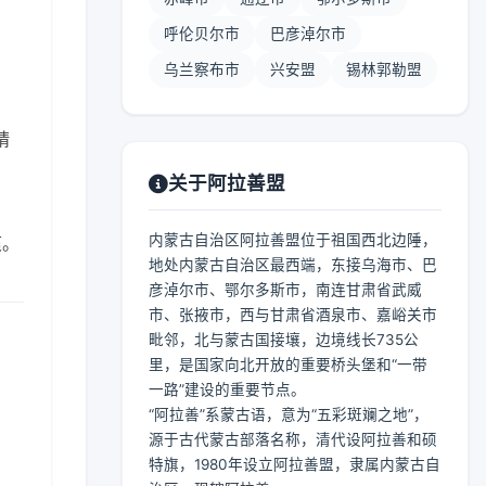
呼伦贝尔市
巴彦淖尔市
乌兰察布市
兴安盟
锡林郭勒盟
晴
关于阿拉善盟
内蒙古自治区阿拉善盟位于祖国西北边陲，
爽。
地处内蒙古自治区最西端，东接乌海市、巴
彦淖尔市、鄂尔多斯市，南连甘肃省武威
市、张掖市，西与甘肃省酒泉市、嘉峪关市
毗邻，北与蒙古国接壤，边境线长735公
里，是国家向北开放的重要桥头堡和“一带
一路”建设的重要节点。
“阿拉善”系蒙古语，意为“五彩斑斓之地”，
源于古代蒙古部落名称，清代设阿拉善和硕
特旗，1980年设立阿拉善盟，隶属内蒙古自