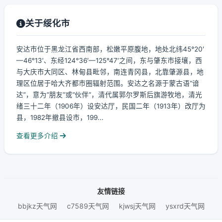
关于绥化市
安达市位于黑龙江省西南部，松嫩平原腹地，地处北纬45°20′
—46°13′、东经124°36′—125°47′之间，东与肇东市接壤，西
与大庆市大同区、林甸县毗邻，南连青冈县，北靠肇源县，地
理区位居于哈大齐都市圈辐射范围。安达之名源于蒙古语“谙
达”，意为“朋友”或“伙伴”，清代属郭尔罗斯后旗游牧地，清光
绪三十二年（1906年）设安达厅，民国二年（1913年）改厅为
县，1982年撤县设市，199...
查看更多介绍
友情链接
bbjkz天气网
c7589天气网
kjwsj天气网
ysxrd天气网