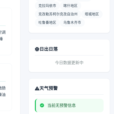
克拉玛依市
喀什地区
克孜勒苏柯尔克孜自治州
塔城地区
吐鲁番地区
乌鲁木齐市
空调
睡
日出日落
今日数据更新中
激肠
天气预警
辣油
当前无预警信息