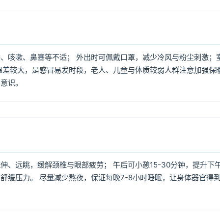
、咳嗽、鼻塞等不适； 外出时可佩戴口罩，减少冷风与粉尘刺激；
温差较大，是感冒易发时段，老人、儿童与体质较弱人群注意加强保
护意识。
、远眺，缓解颈椎与眼部疲劳； 午后可小憩15-30分钟，提升下
舒缓压力。 尽量减少熬夜，保证每晚7-8小时睡眠，让身体器官得