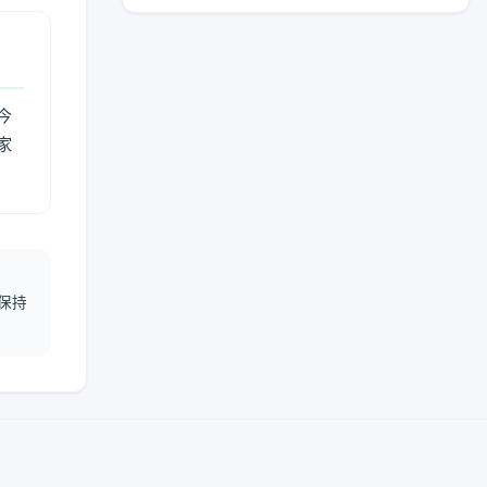
今
家
保持