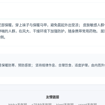
足部保暖，穿上袜子与保暖马甲，避免晨起外出受凉； 皮肤敏感人群
哮喘的人群，在风大、干燥环境下加强防护，随身携带常用药物。 居
摔倒。
注意保暖防寒、预防感冒； 坚持规律作息、合理饮食、适度护理，由内而外
友情链接
bbjkz天气网
c7589天气网
kjwsj天气网
ysxrd天气网