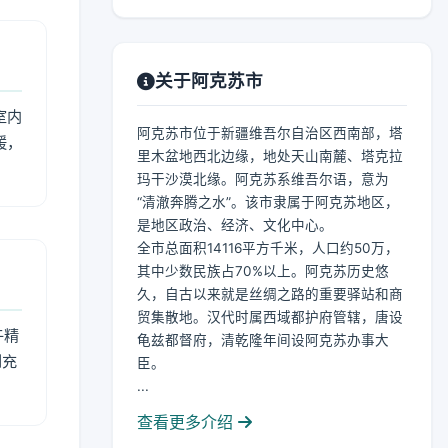
关于阿克苏市
室内
阿克苏市位于新疆维吾尔自治区西南部，塔
暖，
里木盆地西北边缘，地处天山南麓、塔克拉
玛干沙漠北缘。阿克苏系维吾尔语，意为
“清澈奔腾之水”。该市隶属于阿克苏地区，
是地区政治、经济、文化中心。
全市总面积14116平方千米，人口约50万，
其中少数民族占70%以上。阿克苏历史悠
久，自古以来就是丝绸之路的重要驿站和商
贸集散地。汉代时属西域都护府管辖，唐设
午精
龟兹都督府，清乾隆年间设阿克苏办事大
到充
臣。
...
查看更多介绍