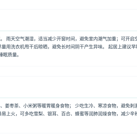
。 雨天空气潮湿，适当减少开窗时间，避免室内潮气加重；可开启
尽量用洗衣机甩干后晾晒，避免长时间阴干产生异味。 起居上建议早
高睡眠质量。
、姜枣茶、小米粥等暖胃暖身食物； 少吃生冷、寒凉食物，避免刺
燥易上火，可多吃雪梨、银耳、百合、蜂蜜等润肺润燥食物，减少辛