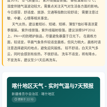
度30%， 空气质量优， 紫外线强度很强。 昼夜温差达12℃，
湿度伴随气温波动较大，需重点关注天气对生活各方面的影响。
今日感冒、舒适度、旅游、交通等指数比较舒适； 需要注意过
敏、中暑、心情等相关事宜。
天气炎热，建议着短衫、短裙、短裤、薄型T恤衫等清凉夏
季服装。 紫外线很强，紫外线辐射极强，建议涂擦SPF20以
上、PA++的防晒护肤品，尽量避免暴露于日光下。 在晨练方
面，较适宜，早晨气象条件较适宜晨练，但风力稍大，晨练时请
注意选择避风的地点，避免迎风锻炼。 较不舒适，白天天气多
云，同时会感到有些热，不很舒适。 洗车不适宜，将有降水，
不宜洗车，建议至少1天后再洗车。
喀什地区天气 - 实时气温与7天预报
新疆维吾尔自治区 · 喀什地区
更新于 22:10