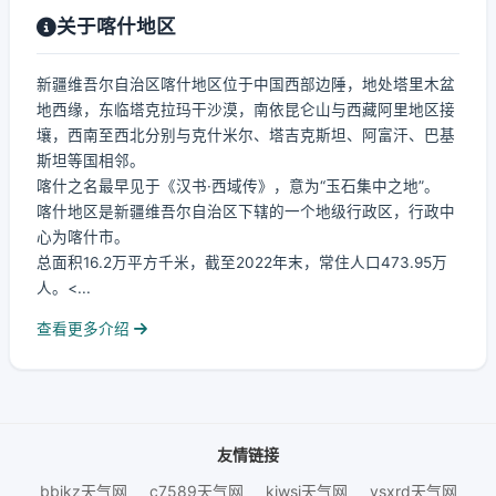
关于喀什地区
新疆维吾尔自治区喀什地区位于中国西部边陲，地处塔里木盆
地西缘，东临塔克拉玛干沙漠，南依昆仑山与西藏阿里地区接
壤，西南至西北分别与克什米尔、塔吉克斯坦、阿富汗、巴基
斯坦等国相邻。
喀什之名最早见于《汉书·西域传》，意为“玉石集中之地”。
喀什地区是新疆维吾尔自治区下辖的一个地级行政区，行政中
心为喀什市。
总面积16.2万平方千米，截至2022年末，常住人口473.95万
人。<...
查看更多介绍
友情链接
bbjkz天气网
c7589天气网
kjwsj天气网
ysxrd天气网