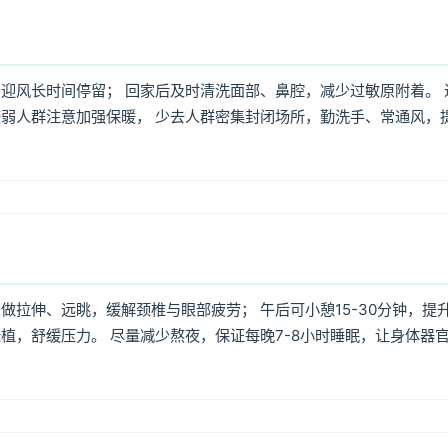
迎风长时间停留； 回家后及时清洗面部、鼻腔，减少过敏原附着。 
弱人群注意加强保暖， 少去人群密集封闭场所，勤洗手、常通风，
拉伸、远眺，缓解颈椎与眼部疲劳； 午后可小憩15-30分钟，提
植，舒缓压力。 尽量减少熬夜，保证每晚7-8小时睡眠，让身体器