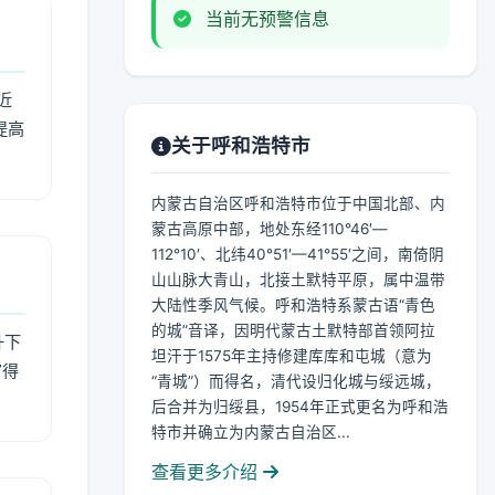
当前无预警信息
近
提高
关于呼和浩特市
内蒙古自治区呼和浩特市位于中国北部、内
蒙古高原中部，地处东经110°46′—
112°10′、北纬40°51′—41°55′之间，南倚阴
山山脉大青山，北接土默特平原，属中温带
大陆性季风气候。呼和浩特系蒙古语“青色
的城”音译，因明代蒙古土默特部首领阿拉
升下
坦汗于1575年主持修建库库和屯城（意为
官得
“青城”）而得名，清代设归化城与绥远城，
后合并为归绥县，1954年正式更名为呼和浩
特市并确立为内蒙古自治区...
查看更多介绍