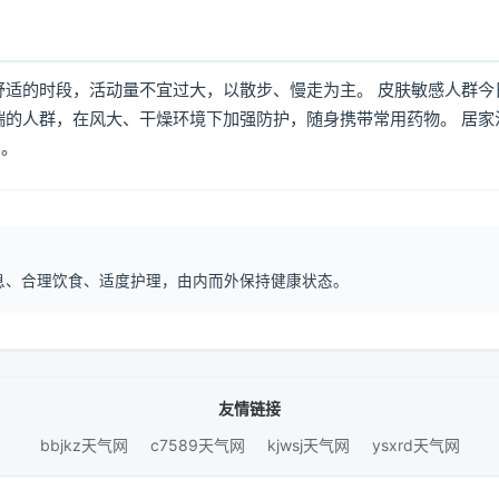
舒适的时段，活动量不宜过大，以散步、慢走为主。 皮肤敏感人群今
喘的人群，在风大、干燥环境下加强防护，随身携带常用药物。 居家
倒。
律作息、合理饮食、适度护理，由内而外保持健康状态。
友情链接
bbjkz天气网
c7589天气网
kjwsj天气网
ysxrd天气网