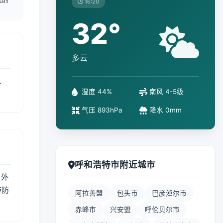
16:20
32°
多云
、
湿度 44%
南风 4-5级
气压 893hPa
降水 0mm
呼和浩特市附近城市
 外
带防
阿拉善盟
包头市
巴彦淖尔市
赤峰市
兴安盟
呼伦贝尔市