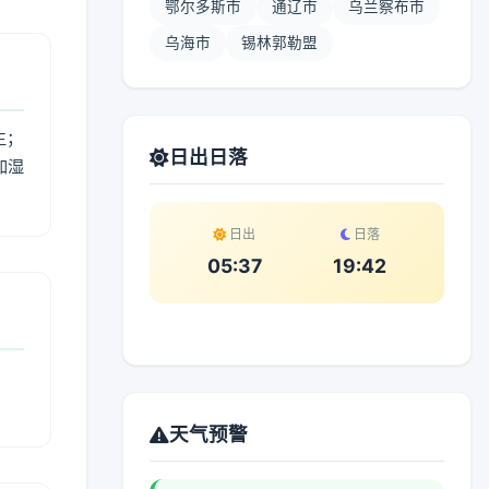
鄂尔多斯市
通辽市
乌兰察布市
乌海市
锡林郭勒盟
生；
日出日落
加湿
。
日出
日落
05:37
19:42
天气预警