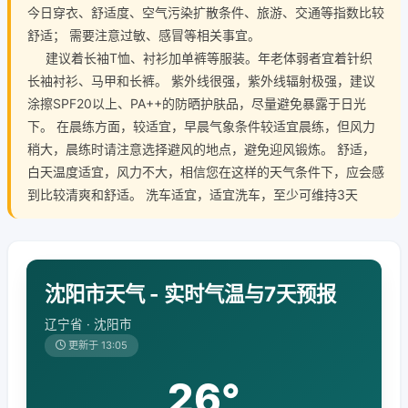
今日穿衣、舒适度、空气污染扩散条件、旅游、交通等指数比较
舒适； 需要注意过敏、感冒等相关事宜。
建议着长袖T恤、衬衫加单裤等服装。年老体弱者宜着针织
长袖衬衫、马甲和长裤。 紫外线很强，紫外线辐射极强，建议
涂擦SPF20以上、PA++的防晒护肤品，尽量避免暴露于日光
下。 在晨练方面，较适宜，早晨气象条件较适宜晨练，但风力
稍大，晨练时请注意选择避风的地点，避免迎风锻炼。 舒适，
白天温度适宜，风力不大，相信您在这样的天气条件下，应会感
到比较清爽和舒适。 洗车适宜，适宜洗车，至少可维持3天
沈阳市天气 - 实时气温与7天预报
辽宁省 · 沈阳市
更新于 13:05
26°