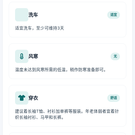
洗车
适宜
适宜洗车，至少可维持3天
风寒
无
温度未达到风寒所需的低温，稍作防寒准备即可。
穿衣
舒适
建议着长袖T恤、衬衫加单裤等服装。年老体弱者宜着针
织长袖衬衫、马甲和长裤。