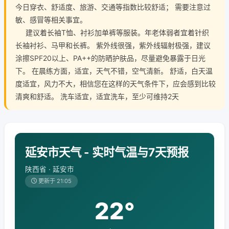
今日穿衣、舒适度、旅游、交通等指数比较舒适； 需要注意过
敏、感冒等相关事宜。
建议着长袖T恤、衬衫加单裤等服装。年老体弱者宜着针织
长袖衬衫、马甲和长裤。 紫外线很强，紫外线辐射极强，建议
涂擦SPF20以上、PA++的防晒护肤品，尽量避免暴露于日光
下。 在晨练方面，适宜，天气不错，空气清新。 舒适，白天温
度适宜，风力不大，相信您在这样的天气条件下，应会感到比较
清爽和舒适。 洗车适宜，适宜洗车，至少可维持2天
延安市天气 - 实时气温与7天预报
陕西省 · 延安市
更新于 21:05
22°