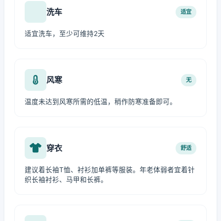
洗车
适宜
适宜洗车，至少可维持2天
风寒
无
温度未达到风寒所需的低温，稍作防寒准备即可。
穿衣
舒适
建议着长袖T恤、衬衫加单裤等服装。年老体弱者宜着针
织长袖衬衫、马甲和长裤。