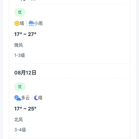
优
晴
|
小雨
17° ~ 27°
微风
1-3级
08月12日
优
多云
|
晴
17° ~ 25°
北风
3-4级