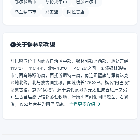
鄂尔多斯市
呼伦贝尔市
巴彦淖尔市
乌兰察布市
兴安盟
阿拉善盟
关于锡林郭勒盟
阿巴嘎旗位于内蒙古自治区中部，锡林郭勒盟西部，地处东经
113°27′—116°44′、北纬43°01′—45°29′之间，东邻锡林浩特
市与西乌珠穆沁旗，西接苏尼特左旗，南连正蓝旗与浑善达克
沙地北缘，北与蒙古国接壤，国境线长175公里。旗名“阿巴嘎”
系蒙古语，意为“叔叔”，源于清代该地为元太祖成吉思汗之弟
别里古台后裔所辖部落驻牧地，清康熙年间设阿巴嘎左、右翼
旗，1952年合并为阿巴嘎旗。
查看更多介绍