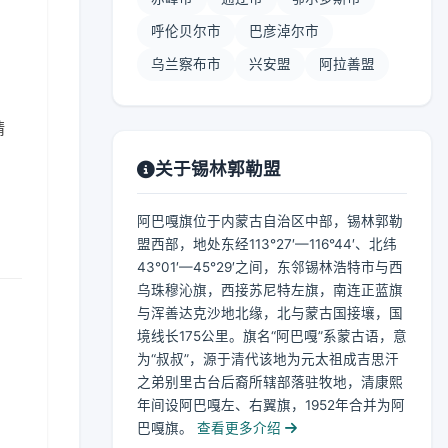
呼伦贝尔市
巴彦淖尔市
乌兰察布市
兴安盟
阿拉善盟
晴
关于锡林郭勒盟
阿巴嘎旗位于内蒙古自治区中部，锡林郭勒
盟西部，地处东经113°27′—116°44′、北纬
43°01′—45°29′之间，东邻锡林浩特市与西
乌珠穆沁旗，西接苏尼特左旗，南连正蓝旗
与浑善达克沙地北缘，北与蒙古国接壤，国
境线长175公里。旗名“阿巴嘎”系蒙古语，意
为“叔叔”，源于清代该地为元太祖成吉思汗
之弟别里古台后裔所辖部落驻牧地，清康熙
年间设阿巴嘎左、右翼旗，1952年合并为阿
巴嘎旗。
查看更多介绍