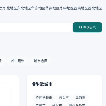
页
华北地区
东北地区
华东地区
华南地区
华中地区
西南地区
西北地区
查询天气
情
养生建议
城市选择
附近城市
呼和浩特市
包头市
乌海市
赤峰市
通辽市
鄂尔多斯市