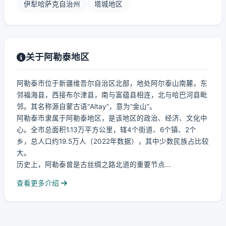
伊犁哈萨克自治州
塔城地区
关于阿勒泰地区
阿勒泰市位于新疆维吾尔自治区北部，地处阿尔泰山南麓，东
邻福海县，西接布尔津县，南与富蕴县相连，北与哈巴河县毗
邻。其名称源自蒙古语“Altay”，意为“金山”。
阿勒泰市隶属于阿勒泰地区，是该地区的政治、经济、文化中
心。全市总面积1.13万平方公里，辖4个街道、6个镇、2个
乡，总人口约19.5万人（2022年数据），其中少数民族占比较
大。
历史上，阿勒泰曾是古丝绸之路北道的重要节点...
查看更多介绍