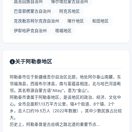
昌吉回族自治州
博尔塔拉蒙古自治州
巴音郭楞蒙古自治州
阿克苏地区
克孜勒苏柯尔克孜自治州
喀什地区
和田地区
伊犁哈萨克自治州
塔城地区
关于阿勒泰地区
阿勒泰市位于新疆维吾尔自治区北部，地处阿尔泰山南麓，东
邻福海县，西接布尔津县，南与富蕴县相连，北与哈巴河县毗
邻。其名称源自蒙古语“Altay”，意为“金山”。
阿勒泰市隶属于阿勒泰地区，是该地区的政治、经济、文化中
心。全市总面积1.13万平方公里，辖4个街道、6个镇、2个
乡，总人口约19.5万人（2022年数据），其中少数民族占比较
大。
历史上，阿勒泰曾是古丝绸之路北道的重要节点...